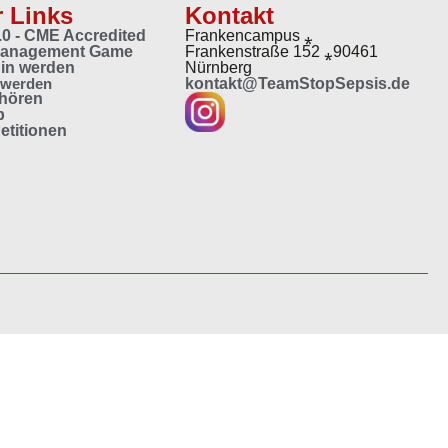
 Links
Kontakt
2.0 - CME Accredited
Frankencampus ⁎
Management Game
Frankenstraße 152 ⁎90461
in werden
Nürnberg
 werden
kontakt@TeamStopSepsis.de
 hören
p
etitionen