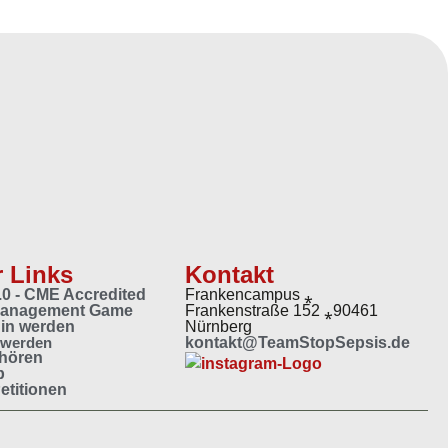
 Links
Kontakt
2.0 - CME Accredited
Frankencampus ⁎
Management Game
Frankenstraße 152 ⁎90461
in werden
Nürnberg
 werden
kontakt@TeamStopSepsis.de
 hören
p
etitionen