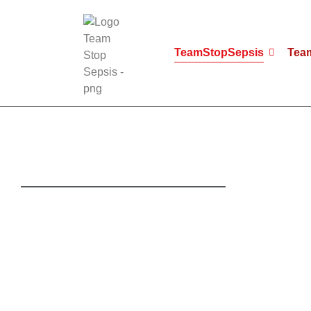
TeamStopSepsis
Tea
Roadmap
Gemeinsam auf Kurs